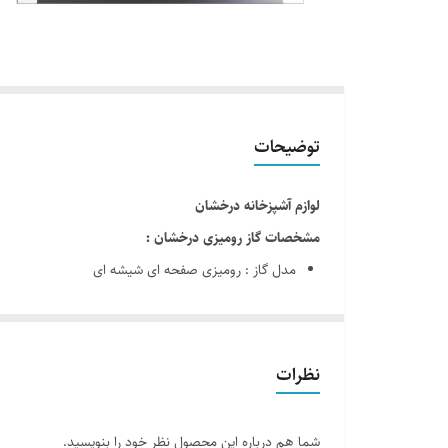
توضیحات
لوازم آشپزخانه درخشان
مشخصات گاز رومیزی درخشان :
مدل گاز : رومیزی صفحه ای شیشه ای
برند : درخشان Derakhshan
کد محصول : G638 جی 638
رنگ : مشکی
نظرات
جنس : شیشه ای - آینه ای
دارای فویل آلمینیومی
شما هم درباره این محصول نظر خود را بنویسید.