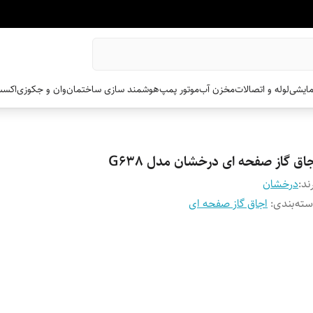
مایشی
لوله و اتصالات
مخزن آب
موتور پمپ
هوشمند سازی ساختمان
وان و جکوزی
اکسس
اق گاز صفحه ای درخشان مدل G638
ند:
درخشان
ته‌بندی
:
اجاق گاز صفحه ای