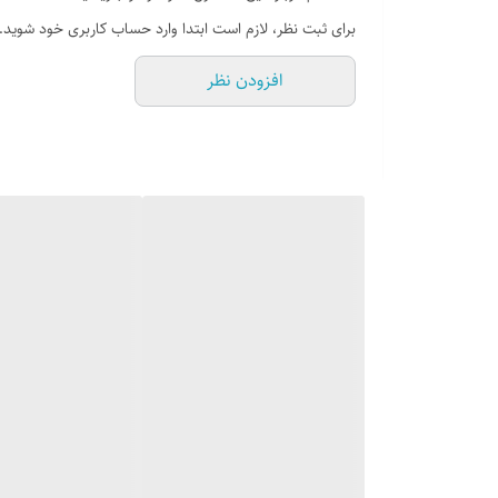
گاز 5 شعله شیشه ای
برای ثبت نظر، لازم است ابتدا وارد حساب کاربری خود شوید.
شیر و ترموکوبل ساباف ایتالیایی
افزودن نظر
میکرو سوئیچ ساباف ایتالیایی toptime
فندک الکتریکی سرعت بالا جهت روشن شدن سریع شعل
بویین اورکلی اسپانیا
شعله پخش کن با بازدهی بالا
سرشعله سری 2 با راندمان احتراق 20% بالای حد استاندارد
ابعاد
طول :88
عرض :52
جنس صفحه :شیشه سرامیک
نمای ظاهری :شیشه مشکی با لبه آینه ای
تعداد شعله :5 شعله
وضعیت وک (پلوپز) :دوال (پلوپز دوحالته) دارد