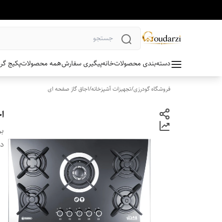
دسته‌بندی محصولات
خانه
پیگیری سفارش
همه محصولات
پکیج گر
فروشگاه گودرزی
/
تجهیزات آشپزخانه
/
اجاق گاز صفحه ای
اج
بر
دس