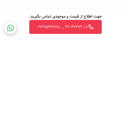
جهت اطلاع از قیمت و موجودی تماس بگیرید.
011 42047279 _ 09395994750
برگشت به بالا