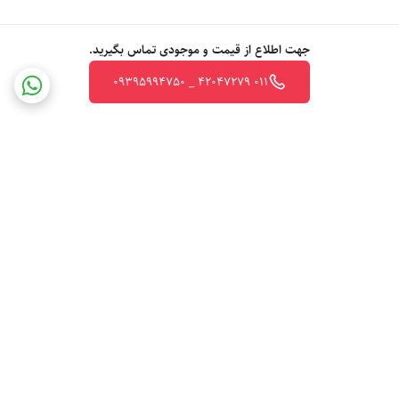
جهت اطلاع از قیمت و موجودی تماس بگیرید.
011 42047279 _ 09395994750
برگشت به بالا