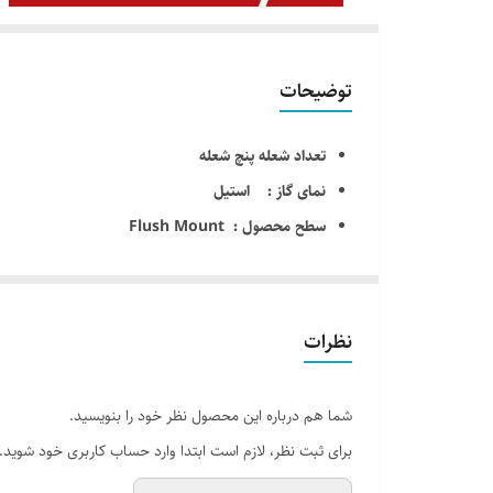
توضیحات
تعداد شعله پنچ شعله
نمای گاز : استیل
سطح محصول : Flush Mount
اندازه اجاق گاز : 50×86سانتی متر
جهت پلوپز : سمت چپ
دارای 24 ماه ضمانت کارخانه دیموند
نظرات
دارای 10 سال خدمات پس از فروش شرکت دیموند
ترموکوبل + جرقه زن اتوماتیک : دارد
شما هم درباره این محصول نظر خود را بنویسید.
راندمان احتراق : بالا
برای ثبت نظر، لازم است ابتدا وارد حساب کاربری خود شوید.
دارای نشان استاندارد ایران و اروپا