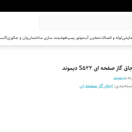
مایشی
لوله و اتصالات
مخزن آب
موتور پمپ
هوشمند سازی ساختمان
وان و جکوزی
اکسس
اق گاز صفحه ای S522 دیموند
ند:
دیموند
ته‌بندی
:
اجاق گاز صفحه ای