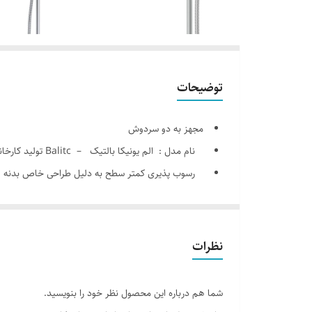
توضیحات
مجهز به دو سردوش
نام مدل : الم یونیکا بالتیک – Balitc تولید کارخانه شودر
رسوب­ پذیری کم­تر سطح به دلیل طراحی خاص بدنه
دو منظوره- سردوش ثابت و بدن شوی متحرک
نازل­های سیلیکونی سردوش با قابلیت رسوب­ گیری کم­ت
پوشش آبکاری با ضخامت بیش از حد استاندارد
نظرات
محل نصب : حمام
دارای شلنگ با کیفیت
شما هم درباره این محصول نظر خود را بنویسید.
قابلیت نصب بر روی تمامی شیر های حمام