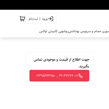
ورود | ثبت‌نام
وری حمام و سرویس بهداشتی
روشویی کابینتی لوکس
جهت اطلاع از قیمت و موجودی تماس
بگیرید.
011 42047279 _ 09395994750