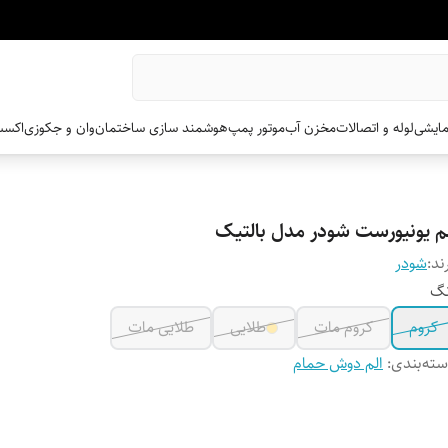
مایشی
لوله و اتصالات
مخزن آب
موتور پمپ
هوشمند سازی ساختمان
وان و جکوزی
اکسس
لم یونیورست شودر مدل بالتیک
ند:
شودر
نگ
کروم
کروم مات
طلایی
طلایی مات
ته‌بندی
:
الم دوش حمام