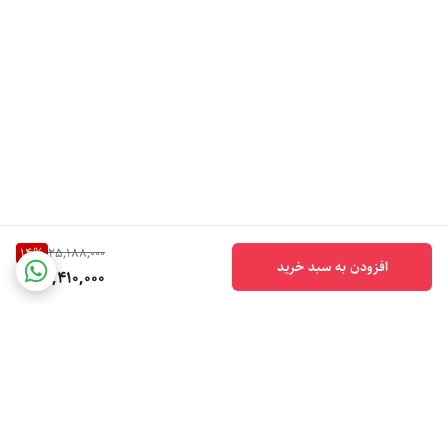
14
%
25,188,000
افزودن به سبد خرید
21,410,000