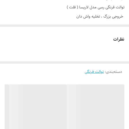
توالت فرنگی رسی مدل لاریسا ( فلت )
خروجی بزرگ ، تخلیه واش دان
به همراه درب دوبل، مکانیزم، و سایر لوازم
در دو مدل بدون خودشور و دارای خودشور ( بیده )
نظرات
طول : 70.8 سانتی متر
عرض : 36 سانتی متر
ارتفاع : 77.7 سانتی متر
دسته‌بندی
:
توالت فرنگی
برند رسی با تکیه به بر توانایی های مختصصان مجرب و استادان بزرگ این
رشته، توانسته است با طراحی زیبا و مدل های جدید با ابعاد بزرگ، و با در نظر
گرفتن نکات بهداشتی و طبی، قدم های مؤثر و محکمی در راستای آرامش و
سلامت مشتریان خود بردارد.
محصولات رسی به گونه ای طراحی شده است که کمترین فشار، بر روی زانو ها
و کمر وارد شود.
کیفیت، زیبایی و ماندگاری، از شاخصه های دیگر این برند مشتری مدار است.