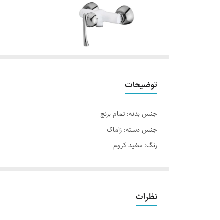
توضیحات
جنس بدنه: تمام برنج
جنس دسته: زاماک
رنگ: سفید کروم
مکانیزم عملکرد: تک اهرمی ،دستی
محل مصرف: ظرفشویی،روشویی،،شیر حمام ، شیر سرویس بهد
تولید کننده: شیرآلات جزیره
نظرات