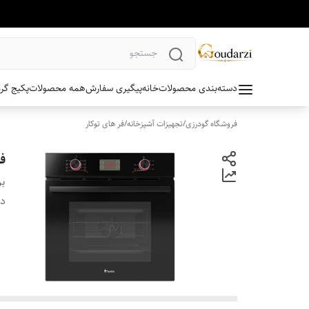
دسته‌بندی محصولات
خانه
پیگیری سفارش
همه محصولات
پکیج گر
فروشگاه گودرزی
/
تجهیزات آشپزخانه
/
فر های توکار
فر
بر
دس