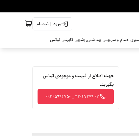
ورود | ثبت‌نام
وری حمام و سرویس بهداشتی
روشویی کابینتی لوکس
جهت اطلاع از قیمت و موجودی تماس
بگیرید.
011 42047279 _ 09395994750