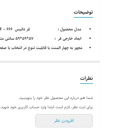
توضیحات
مدل محصول : فر داتیس datees DF – 666
ابعاد خارجی فر : 57*59*59 سانتی متر
مجهز به چهار المنت با قابلیت تنوع در انتخاب با صفح
دارای دو عدد سینی لعابی
مجهز به فن کانوکشن ( توزیع یکنواخت دما)
حجم گنجایش فر : ظرفیت دستگاه 78 لیتر
نظرات
نوع سیستم گرمایشی پایین : برق
نوع سیستم گرمایشی فوقانی : برق ( شامل ال
شما هم درباره این محصول نظر خود را بنویسید.
نوع سیستم گرمایشی پشت : برق
برای ثبت نظر، لازم است ابتدا وارد حساب کاربری خود شوید.
ترموستات جهت تنظیم دمای المنت برقی
افزودن نظر
مجهز به سیستم یخ زدایی