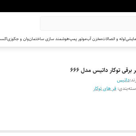
مایشی
لوله و اتصالات
مخزن آب
موتور پمپ
هوشمند سازی ساختمان
وان و جکوزی
اکسس
 برقی توکار داتیس مدل 666
ند:
داتیس
ته‌بندی
:
فر های توکار