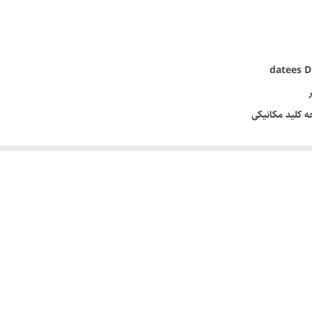
ه کلید مکانیکی
منت دور و گریل)