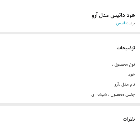
هود داتیس مدل آرو
برند:
داتیس
توضیحات
نوع محصول :
هود
نام مدل :آرو
جنس محصول : شیشه ای
ویژگی اصلی محصول :
دارای جک برقی
نظرات
ابعاد محصول​ : ۸۰*۳۰ سانتی متر
اقلام همراه محصول