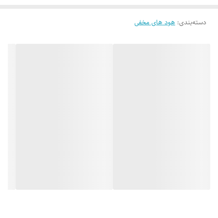
دفترچه راهنما : دارد
دسته‌بندی
:
برگه گارانتی : دارد
هود های مخفی
پیچ MDF : دارد
چهار عدد پیچ سرمته ای : دارد
دستورالعمل محصول : دارد
بست آویز دیواری : ۱
بست L : دارد
لوله خرطومی : دارد
پیچ رولپلاک : دارد
سایر مشخصات محصول
تعداد دور موتور : ۶ دور
موتور دارای ترموگارد : می باشد
صفحه کنترل لمسی : دارد
دارای سنسور بو، دود و گاز : دارد