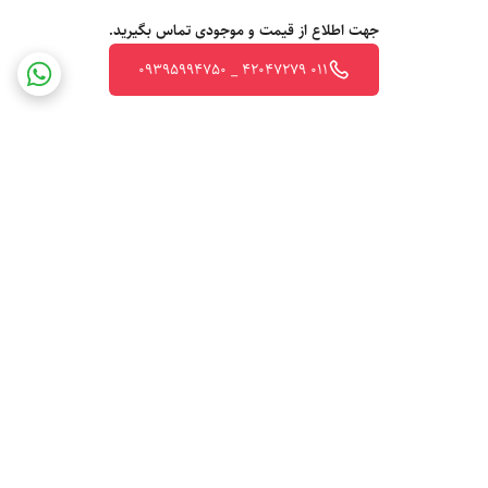
جهت اطلاع از قیمت و موجودی تماس بگیرید.
011 42047279 _ 09395994750
برگشت به بالا
ارسال ویژه
پشتیبانی ۲۴ ساعته