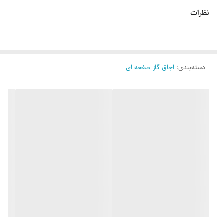
طول گاز : 30cm
نظرات
عرض گاز : 50cm
ترموکوبل : ساخت کشور اسپانیا
با سطح مصرف انرژی A
دسته‌بندی
:
اجاق گاز صفحه ای