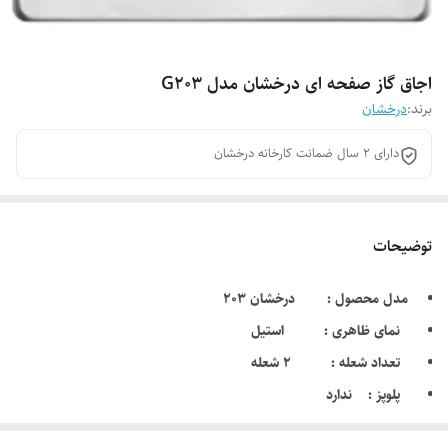
اجاق گاز صفحه ای درخشان مدل G203
برند:
درخشان
دارای 2 سال ضمانت کارخانه درخشان
توضیحات
مدل محصول : درخشان 203
نمای ظاهری : استیل
تعداد شعله : 2 شعله
پلوپز : ندارد
جرقه زن اتوماتیک + ترموکوبل : دارد