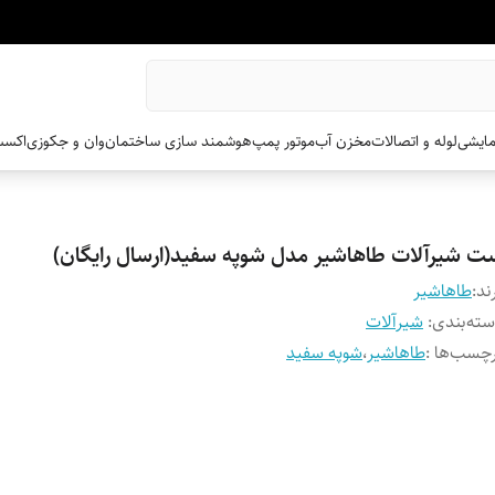
مایشی
لوله و اتصالات
مخزن آب
موتور پمپ
هوشمند سازی ساختمان
وان و جکوزی
اکسس
ت شیرآلات طاهاشیر مدل شوپه سفید(ارسال رایگان)
ند:
طاهاشیر
ته‌بندی
:
شیرآلات
چسب‌ها :
طاهاشیر
،
شوپه سفید