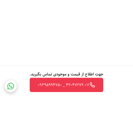
جهت اطلاع از قیمت و موجودی تماس بگیرید.
011 42047279 _ 09395994750