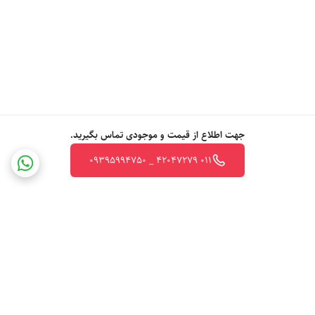
جهت اطلاع از قیمت و موجودی تماس بگیرید.
011 42047279 _ 09395994750
برگشت به بالا