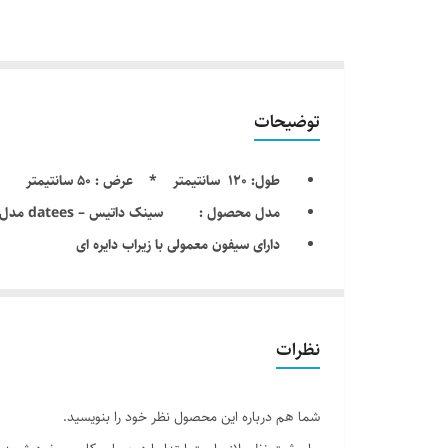
توضیحات
طول: 120 سانتیمتر * عرض : 50 سانتیمتر
مدل محصول : سینک داتیس – datees مدل 180
دارای سیفون معمولی با زیراب دایره ای
ورق استینلس استیل با ضخامت 0/8 میلیمتر
محل نصب محصول : توکار
دارای لگن چپ و راست ( به انتخاب مشتری )
نظرات
تولید کشور : ایران ( ورق استیل آلما
تعداد لگن : دارای دو عدد لگن
شما هم درباره این محصول نظر خود را بنویسید.
جنس محصول : دارای ورق Stainless Steel