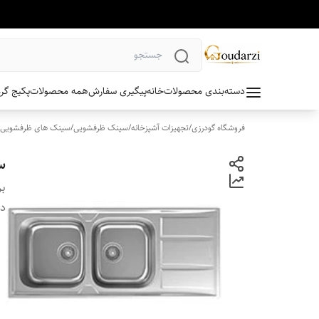
دسته‌بندی محصولات
خانه
پیگیری سفارش
همه محصولات
پکیج گر
فروشگاه گودرزی
/
تجهیزات آشپزخانه
/
سینک ظرفشویی
/
سینک های ظرفشویی ت
سین
بر
دس