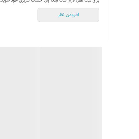
برای ثبت نظر، لازم است ابتدا وارد حساب کاربری خود شوید.
عمق لگن : 20 سانتی متر
افزودن نظر
لوازم جانبی همراه : سیفون , بست , نوار آب
نظافت نصب و آسان
تکنولوژی کشور آلمان دارای استاندارد CE اروپا
دارای ضمانت 60 ماه | از تاریخ فاکتور