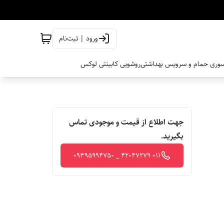
ورود | ثبت‌نام
وری حمام و سرویس بهداشتی
روشویی کابینتی لوکس
جهت اطلاع از قیمت و موجودی تماس
بگیرید.
011 42047279 _ 09395994750