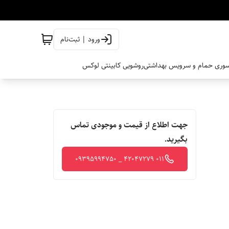
ورود | ثبت‌نام
وری حمام و سرویس بهداشتی
روشویی کابینتی لوکس
جهت اطلاع از قیمت و موجودی تماس
بگیرید.
011 42047279 _ 09395994750