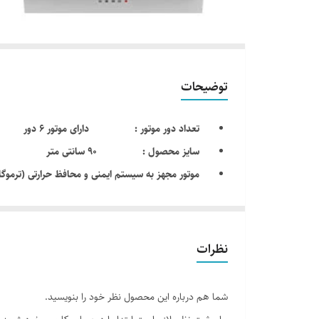
توضیحات
تعداد دور موتور : دارای موتور 6 دور
سایز محصول : 90 سانتی متر
موتور مجهز به سیستم ایمنی و محافظ حرارتی (ترموگار
مدل محصول : هود داتیس – datees مدل آدمیرال الترا
قدرت مکش : 700 تا 900 متر مکعب بر ساعت
دارای سنسور حساس تشخیص : بو ,دود
نظرات
صفحه کنترل لمسی با تایمر
مجهز به سیستم Auto ( عملکرد خودکار)
شما هم درباره این محصول نظر خود را بنویسید.
شیشه سکوریت مقاوم به حرارت ultra clean (
نظاف