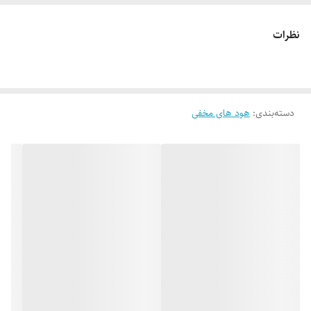
موتور مجهز به سیستم ایمنی و محافظ حرارتی (ترموگارد)
صفحه کنترل : دکمه ای – فشاری
نظرات
نوع نصب: مخفی / توکار
نمای محصول : مشکی
دارای هالوژن SMD کم مصرف (1.5 وات)LED
دسته‌بندی
:
هود های مخفی
یک عدد فیلتر آلومینیومی (رنگ مشکی الکترو استاتیک)
مجهز به موتور فلزی
ابعاد خارجی: طول: 70 سانتیمتر , عرض: 30 سانتیمتر , عمق: 28
سانتیمتر
دارای صدای موتور کمتر از 60 دسی بل
قرار گیری در داخل کابینت به صورت کاملا مخفی و توکار می باشد
مدت ضمانت : 24 ماه از تاريخ نصب توسط خدمات کارخانه