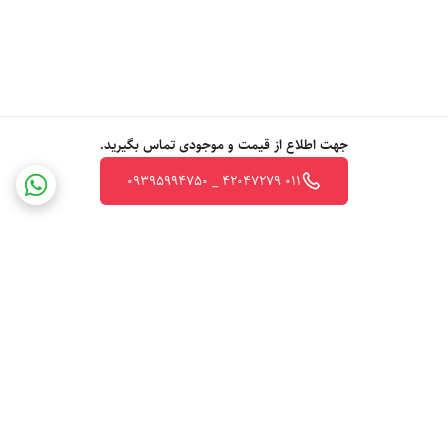
جهت اطلاع از قیمت و موجودی تماس بگیرید.
011 42047279 _ 09395994750
برگشت به بالا