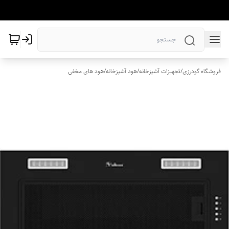
فروشگاه گودرزی
/
تجهیزات آشپزخانه
/
هود آشپزخانه
/
هود های مخفی