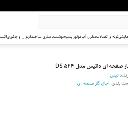
مایشی
لوله و اتصالات
مخزن آب
موتور پمپ
هوشمند سازی ساختمان
وان و جکوزی
اکسس
ز صفحه ای داتیس مدل DS 524
ند:
داتیس
ته‌بندی
:
اجاق گاز صفحه ای