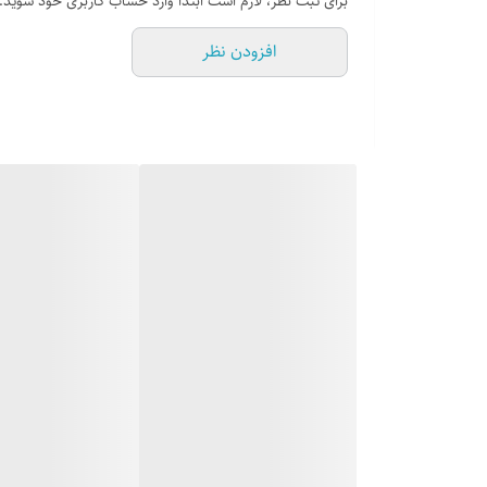
برای ثبت نظر، لازم است ابتدا وارد حساب کاربری خود شوید.
پنل گالوانیزه خودرویی ضخامت 0.7 میلیمتر
افزودن نظر
مجهز به فندک الکتریکی فوق سریع ( اتوماتیک )
جنس سر شعله ها : آلومینیوم و آهن ل
بسته بندی با کارتن شیرینگ شده
بوبین شیر ORKLI اسپانیا به همراه سیم فندک ساباف (ایتالیا)
مدت ضمانت : 24 ماه از تاريخ نصب توسط خدمات کارخانه