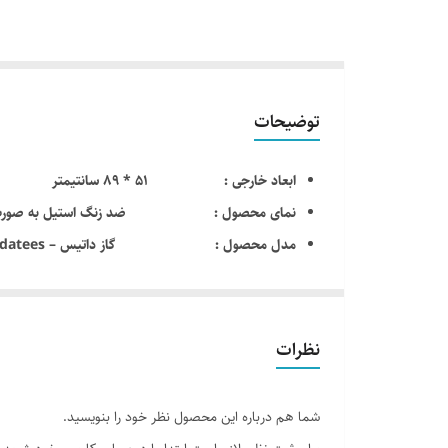
توضیحات
ابعاد خارجی : 51 * 89 سانتیمتر
نمای محصول : ضد زنگ استیل به صورت خش دار ب
مدل محصول : گاز داتیس – datees مدل 524 S
تعداد شعله : دارای 5 شعله با تجهیزات گازسوز ( پلوپز وسط )
دارای گریل (شبکه) چدنی لعاب کاری شده 3 تکه منحصر به فرد
جنس ولوم ها : دارای ولوم فلزی
نظرات
مصرف انرژی : رده مصرف انرژی A
نوع سرشعله : سرشعله های SABAF / DEFENDI راندمان بالا
شما هم درباره این محصول نظر خود را بنویسید.
توان شعله : پلوپز: 3.58 کیلو وات , بزرگ: 2.75 کیلو وات , متوسط : 1.62 کیلو وات , کوچک : 9.8 کیلو وات