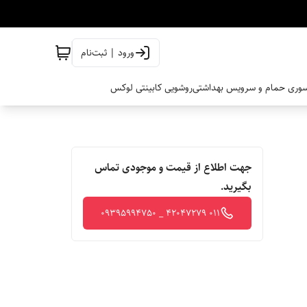
ورود | ثبت‌نام
وری حمام و سرویس بهداشتی
روشویی کابینتی لوکس
جهت اطلاع از قیمت و موجودی تماس
بگیرید.
011 42047279 _ 09395994750