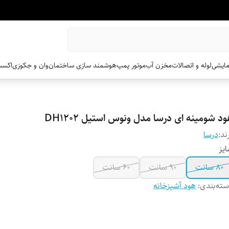
مایشی
لوله و اتصالات
مخزن آب
موتور پمپ
هوشمند سازی ساختمان
وان و جکوزی
اکسس
د شومینه ای درسا مدل ونوس استیل DH1202
ند:
درسا
یز
80 سانت
90 سانت
60 سانت
ته‌بندی
:
هود آشپزخانه