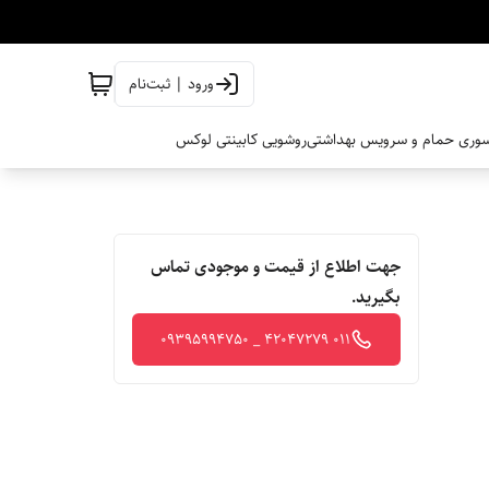
ورود | ثبت‌نام
وری حمام و سرویس بهداشتی
روشویی کابینتی لوکس
جهت اطلاع از قیمت و موجودی تماس
بگیرید.
011 42047279 _ 09395994750