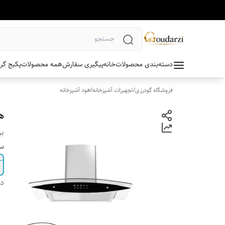
دسته‌بندی محصولات
خانه
پیگیری سفارش
همه محصولات
پکیج گر
فروشگاه گودرزی
/
تجهیزات آشپزخانه
/
هود آشپزخانه
هو
بر
سا
دس