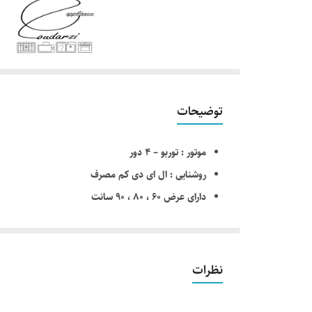
توضیحات
موتور : توربو – 4 دور
روشنایی : ال ای دی کم مصرف
دارای عرض 60 ، 80 ، 90 سانت
نوع کلید : لمسی به همراه ریموت کنترل با قابلیت ت
میزان صدا : 62-75db
قدرت مکش :700-770m3/h
نظرات
نوع فیلتر : آلومینیومی سه لایه با قابلیت شستشو
پوشش بدنه : رنگ الکترواستاتیک – استیل ضدزنگ