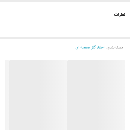
نمای محصول : شیشه سکوریت ULTRA مقاوم در برابر حرارت
و ضربه
نظرات
مصرف انرژی : رده مصرف انرژی A
نوع سرشعله : سرشعله های SABAF راندمان بالا (HE)
توان شعله – شعله پلوپز: 3.65kw , توان شعله بزرگ: 2.75kw , توان
دسته‌بندی
:
شعله متوسط: 1.92kw , توان شعله کوچک: 1.2kw
اجاق گاز صفحه ای
جنس صفحه : شیشه سکوریت شده / 8 میلیمتر / ابزار خورده
پنل گالوانیزه خودرویی ضخامت 0.7 میلیمتر
مجهز به فندک الکتریکی فوق سریع ( اتوماتیک )
جنس سر شعله ها : آلومینیوم و آهن لعابی
بسته بندی با کارتن شیرینگ شده
تبدیل شعله سردکن و صلیبی قهوه جوش
بوبین شیر ORKLI اسپانیا به همراه سیم فندک ساباف (ایتالیا)
گریل چدنی لعاب کاری شده