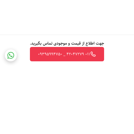
جهت اطلاع از قیمت و موجودی تماس بگیرید.
011 42047279 _ 09395994750
برگشت به بالا