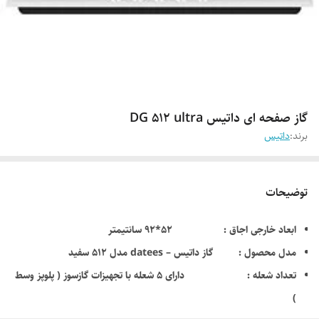
گاز صفحه ای داتیس DG 512 ultra
برند:
داتیس
توضیحات
ابعاد خارجی اجاق : 52*92 سانتیمتر
مدل محصول : گاز داتیس – datees مدل 512 سفید
تعداد شعله : دارای 5 شعله با تجهیزات گازسوز ( پلوپز وسط
)