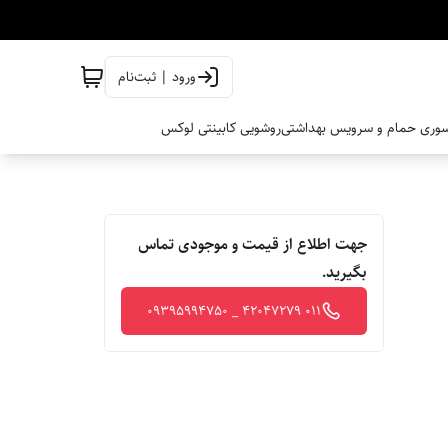
ورود | ثبت‌نام
وری حمام و سرویس بهداشتی
روشویی کابینتی لوکس
جهت اطلاع از قیمت و موجودی تماس
بگیرید.
011 42047279 _ 09395994750