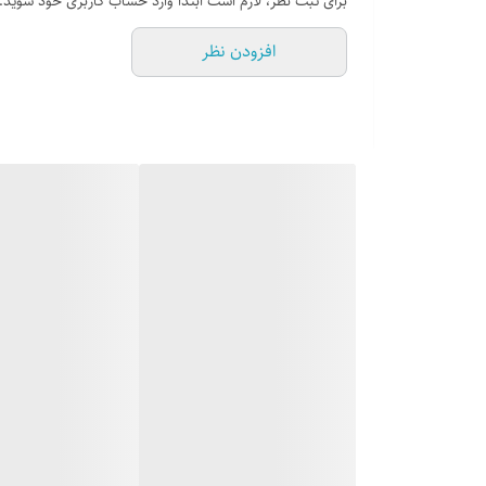
برای ثبت نظر، لازم است ابتدا وارد حساب کاربری خود شوید.
مجهز به فندک الکتریکی فوق سریع ( اتوماتیک )
افزودن نظر
جنس سر شعله ها : آلومینیوم و آهن ل
بسته بندی با کارتن شیرینگ شده
بوبین شیر ORKLI اسپانیا به همراه سیم فندک ساباف (ایتالیا)
دارای طراحی منحصر به فرد گریل ها ( اختصاصی )
مدت ضمانت : 24 ماه از تاريخ نصب توسط خدمات کارخانه