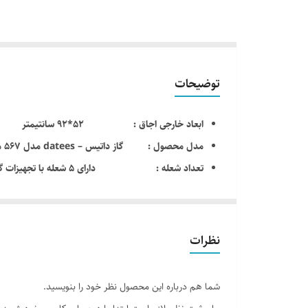
توضیحات
ابعاد خارجی اجاق : 52*92 سانتیمتر
مدل محصول : گاز داتیس – datees مدل 567 مشکی
تعداد شعله : دارای 5 شعله با تجهیزات گازسوز ( پلوپز وسط )
نمای محصول : شیشه سکوریت مقاوم در برابر حرارت و 
نوع شیشه : دارای شیشه شات ایتالیا
مصرف انرژی : رده مصرف انرژی A
نظرات
قطعات اصلی ساباف ایتالیا ( سرشعله ها ، شیرها ، سی
توان شعله پلوپز: 4.5kw , توان شعله بزرگ: 2.6kw , توان شعله متوسط: 1.6kw , توان شعله کوچک: 1.2kw
شما هم درباره این محصول نظر خود را بنویسید.
پنل گالوانیزه خودرویی ضخامت 0.7 میلیمتر