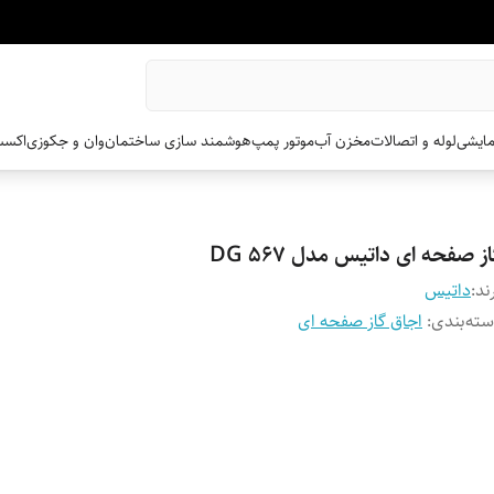
مایشی
لوله و اتصالات
مخزن آب
موتور پمپ
هوشمند سازی ساختمان
وان و جکوزی
اکسس
ز صفحه ای داتیس مدل DG 567
ند:
داتیس
ته‌بندی
:
اجاق گاز صفحه ای