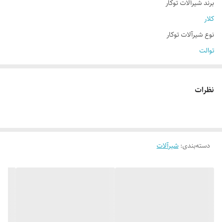
برند شیرآلات توکار
کلار
نوع شیرآلات توکار
توالت
رنگ شیرآلات توکار
رزگلد
,
سفید
,
طلا مات
,
طلایی
,
کروم
,
کروم مات
نظرات
سایر مشخصات شیرآلات توکار
اهرم(دستگیره)
,
پایه شلنگ
,
شلنگ توالت
دسته‌بندی
:
شیرآلات