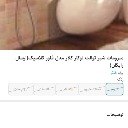
ملزومات شیر توالت توکار کلار مدل فلور کلاسیک(ارسال
رایگان)
برند:
کلار
رنگ
کروم
سفید کروم
طلایی
طلامات
کروم مات
توضیحات