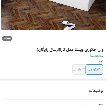
وان جکوزی ویستا مدل تارا(ارسال رایگان)
برند:
ویستا
نوع
جکوزی
وان
توضیحات
نام