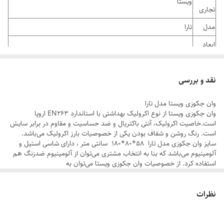
ویستا
تجاری
مدل
تارا
ابعاد
58*80*180 سانتی متر
محصول
جنس
نقد و بررسی
ورق اكروليك با ٧ لايه پوشش مقاومتي فايبرگلاس .
بدنه
وان جکوزی ویستا مدل تارا
جنس
وان جکوزی ویستا از نوع اکرولیک بهداشتی با استاندارد EN263 اروپا
از شاسی های استیل و آلومینیومی
است.خاصیت اکرولیک، آنتی باکتریال و ضد حساسیت و مقاوم در برابر سایش
شاسی
است. رنگ روشن و شفاف بودن یکی از خصوصیات بارز اکرولیک می‌باشد.
سایز وان جکوزی مدل تارا 58*80*180 سانتی متر ، دارای شاسی استیل و
کشور
ایران
آلومینیوم می‌باشد که بنا به انتخاب مشتری می‌توان از آلومینیوم ضدزنگ هم
سازنده
استفاده کرد. از خصوصیات وان جکوزی ویستا می‌توان به
ماساژور(پا+کمر+کنار)، زیر سری، زیر آب اتومات، یک عدد پنل جلو دارای
ده سال گارانتی بدنه، دو سال گارانتی چراغ و سیستم، دو سال
إرگونومی مناسب با بدن انسان و مقاومت در برابر سرما و گرما اشاره کرد که
گارانتی
نظرات
گذشت زمان در این مورد جای هیچ نگرانی برای مصرف کننده باقی نمی
سیستم حباب ساز، دو سال گارانتی سیستم هیدرواماساژ جکوزی
گذارد. پمپ یک جکوزی نقش بسزایی در عملکرد جکوزی دارد. پمپ های بکار
تحویل
رفته در محصولات ویستا تماما داری استاندارد EN60335 اروپا بوده و در
تحویل وان جکوزی حمام ویستا در بازه زمانی 15 روزه است.
قدرت های ۱ الی ۴ اسب بخار قابل ارائه میباشد. به واسطه تکنولوژی بکار رفته،