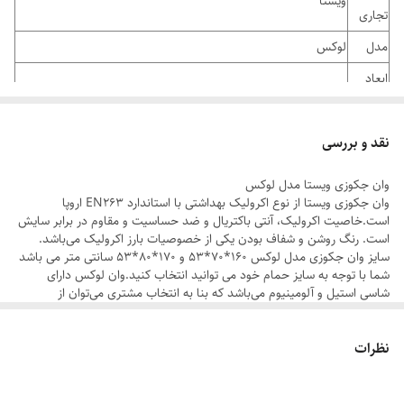
ویستا
تجاری
مدل
لوکس
ابعاد
در دو سایز
محصول
سایز
نقد و بررسی
160*70*53 سانتی متر
کوچک
وان جکوزی ویستا مدل لوکس
سایز
وان جکوزی ویستا از نوع اکرولیک بهداشتی با استاندارد EN263 اروپا
170*80*53 سانتی متر
است.خاصیت اکرولیک، آنتی باکتریال و ضد حساسیت و مقاوم در برابر سایش
بزرگ
است. رنگ روشن و شفاف بودن یکی از خصوصیات بارز اکرولیک می‌باشد.
سایز وان جکوزی مدل لوکس 160*70*53 و 170*80*53 سانتی متر می باشد
جنس
ورق اكروليك با ٧ لايه پوشش مقاومتي فايبرگلاس .
شما با توجه به سایز حمام خود می توانید انتخاب کنید.وان لوکس دارای
بدنه
شاسی استیل و آلومینیوم می‌باشد که بنا به انتخاب مشتری می‌توان از
آلومینیوم ضدزنگ هم استفاده کرد. از خصوصیات وان جکوزی ویستا می‌توان
جنس
به ماساژور(پا+کمر+کنار)، زیر سری، زیر آب اتومات، یک عدد پنل جلو دارای
از شاسی های استیل و آلومینیومی
نظرات
إرگونومی مناسب با بدن انسان و مقاومت در برابر سرما و گرما اشاره کرد که
شاسی
گذشت زمان در این مورد جای هیچ نگرانی برای مصرف کننده باقی نمی
کشور
گذارد. پمپ یک جکوزی نقش بسزایی در عملکرد جکوزی دارد. پمپ های بکار
ایران
رفته در محصولات ویستا تماما داری استاندارد EN60335 اروپا بوده و در