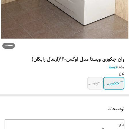
وان جکوزی ویستا مدل لوکس160(ارسال رایگان)
برند:
ویستا
نوع
جکوزی
وان
توضیحات
نام