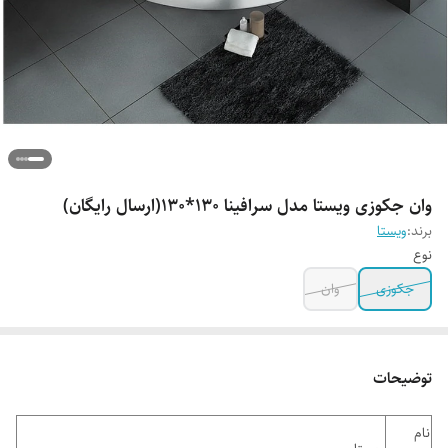
وان جکوزی ویستا مدل سرافینا 130*130(ارسال رایگان)
برند:
ویستا
نوع
جکوزی
وان
توضیحات
نام