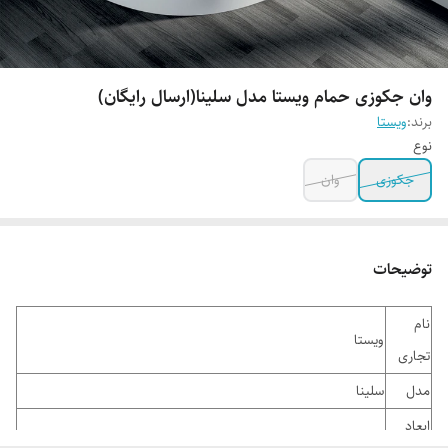
وان جکوزی حمام ویستا مدل سلینا(ارسال رایگان)
برند:
ویستا
نوع
جکوزی
وان
توضیحات
نام
ویستا
تجاری
مدل
سلینا
ابعاد
120 *120*58سانتی متر