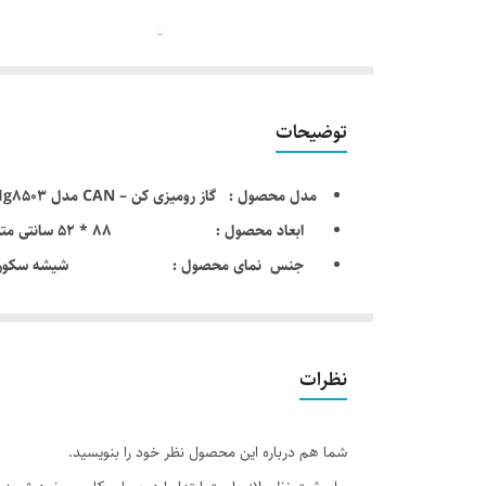
توضیحات
مدل محصول : گاز رومیزی کن – CAN مدل Ig8503
ابعاد محصول : 88 * 52 سانتی متر
جنس نمای محصول : شیشه سکوریت مشکی 
تعداد شعله : 5 شعله با تجهیزات گاز سوز
سمت شعله پلوپز : وسط
توضیحات تست نشت جریان الکتریسیته /تست نشت 
نظرات
نوع شیر کنترل اجاق گاز : ساخت defendi ایتالیا
کشور کارخانه سازنده : ایران
شما هم درباره این محصول نظر خود را بنویسید.
توان حرارتی اجاق گاز : 10.5 کیلو وات با رده انرژی E