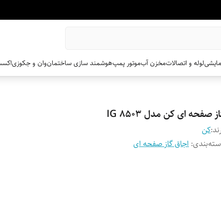
مایشی
لوله و اتصالات
مخزن آب
موتور پمپ
هوشمند سازی ساختمان
وان و جکوزی
اکسس
ز صفحه ای کن مدل IG 8503
ند:
کن
ته‌بندی
:
اجاق گاز صفحه ای