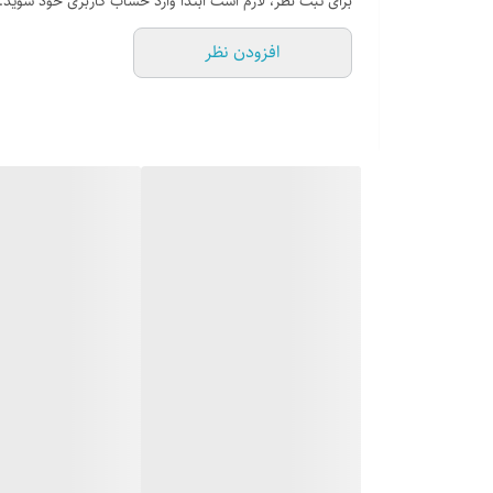
برای ثبت نظر، لازم است ابتدا وارد حساب کاربری خود شوید.
ترموکوپل , فندک ، سرشعله : ساخت کشور
افزودن نظر
نوع ترموکوبل : ترموکوپل ultra rapid
خدمات نصب محصول : دارد
مدت گارانتی : دارای 24 ماه ضمانت کارخانه کن از تاریخ نصب توسط خدمات کارخانه
در گازهای صفحه ای احتمال تغییر ظاهر ولوم ها وجود