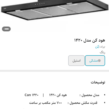
هود کن مدل 1420
برند:
کن
رنگ
مشکی
استیل
توضیحات
مدل محصول : هود کن 1420 | Can 1420
قدرت مکش محصول : 700 متر مکعب بر ساعت