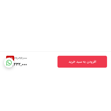
14
%
19,096,000
افزودن به سبد خرید
16,232,000