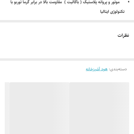
موتور و پروانه پلاستیک ( باکالیت ) مقاومت بالا در برابر گرما توربو با
تکنولوژی ایتالیا
روشنایی : نورپردازی با دو لامپ SMD با روشنایی بیشتر
سایز هود :
90 ساتی متر
نظرات
رنگ محصول : مشکی
تعداد دور موتور : 3 دور پر قدرت
صفحه کلید محصول : مکانیکی ( فشاری )
دسته‌بندی
:
هود آشپزخانه
فیلتر آلمینیومی چند لایه قابل شستشو : دارد
سطح صدای موتور : بالاترین سطح صدا 63 –
پایین ترین
سطح صدا 58 دسی بل
حلزونی مواد نسوز جهت نظافت آسان
قابلیت نصب فیلتر ذغالی : ندارد
جنس مواد پروپیلن الیاف دار
پروانه و حلزون موتور کم صدا با تحمل دمایی تا ۱۵۵ درجه سانتی‌گراد