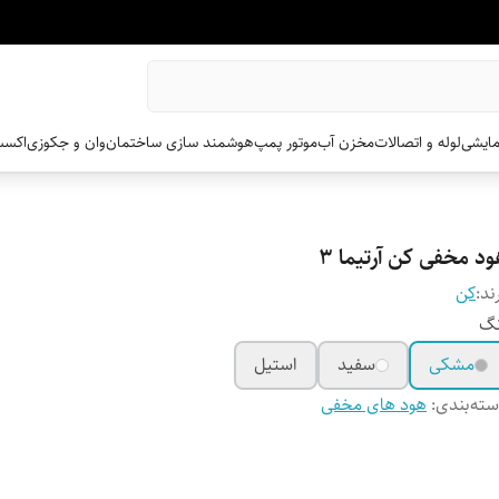
مایشی
لوله و اتصالات
مخزن آب
موتور پمپ
هوشمند سازی ساختمان
وان و جکوزی
اکسس
د مخفی کن آرتیما 3
ند:
کن
نگ
مشکی
سفید
استیل
ته‌بندی
:
هود های مخفی