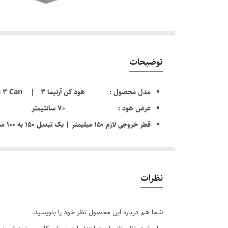
توضیحات
مدل محصول : هود کن آرتیما 3 | Artima 3 Can
عرض هود : 70 سانتیمتر
قطر خروجی لازم ۱۵۰ میلیمتر | یک تبدیل ۱۵۰ به ۱۰۰ میلیمتر روی کارتن هود موجود است
موتور و پروانه پلاستیک ( باکالیت ) مقاومت بالا در برابر گ
تعداد دور موتور : دارای موتور 3 دور
سطح صدای موتور : بالاترین سطح صدا 63 –
نظرات
قدرت موتور : قدرت مکش 700 مترمکعب در ساعت
نمای محصول : بدنه استیل
شما هم درباره این محصول نظر خود را بنویسید.
صفحه کلید : مکانیکی ( فشاری )