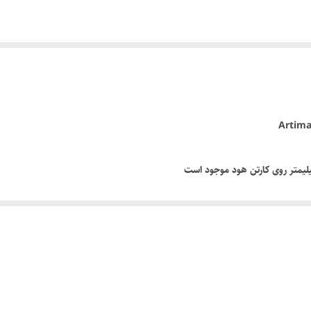
رما توربو با تکنولوژی ایتالیا
پایین ترین سطح صدا 58 دسی بل