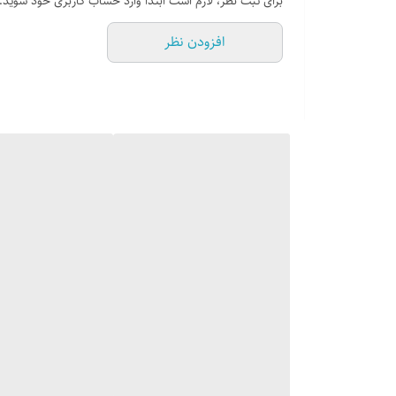
برای ثبت نظر، لازم است ابتدا وارد حساب کاربری خود شوید.
قابلیت نصب فیلتر ذغالی : ندارد
افزودن نظر
ریموت کنترل از ره دور : ندارد
روشنایی : لامپ کم مصرف SMD نور بیشتر
فیلتر آلمینیومی چند لایه قابل شستشو : دارد ( فیل
پروانه و حلزون موتور کم صدا با تحمل دمایی تا ۱۵۵ درجه سانتی‌گراد
دارای 24 ماه ضمانت کارخانه کن از تاریخ نصب توسط خدمات