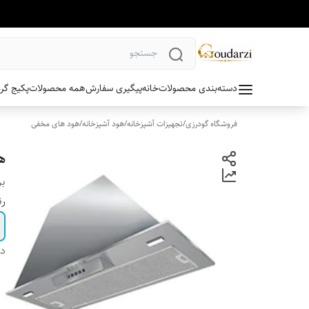
دسته‌بندی محصولات
خانه
پیگیری سفارش
همه محصولات
پکیج گر
فروشگاه گودرزی
/
تجهیزات آشپزخانه
/
هود آشپزخانه
/
هود های مخفی
هو
بر
ر
دس