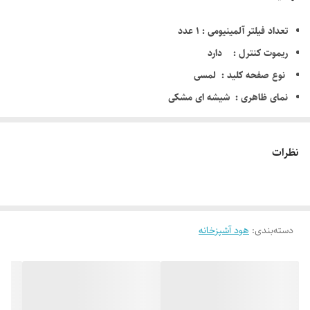
خدمات
دارای 10 سال خدمات کارخانه دیموند
تعداد فیلتر آلمینیومی : 1 عدد
ریموت کنترل : دارد
استاندارد
دارای استاندارد اروپا و ایران
نوع صفحه کلید : لمسی
نمای ظاهری : شیشه ای مشکی
دور موتور هود : 4 دور
جنس پوسته موتور : فلزی
نظرات
فوق کم صدا
قدرت مکش موتور : 750 متر مکعب در ساعت
اندازه هود: 90 سانتی متر
دسته‌بندی
:
هود آشپزخانه
دارای شیشه مقاوم در برابر ضربه و حرارت
24 ماه ضمانت کارخانه دیموند
10 سال خدمات پس از فروش کارخانه دیموند
نصب کلیه محصولات در سراسر ایران رایگان می باشد