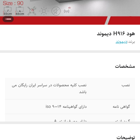
هود H916 دیموند
برند:
دیموند
مشخصات
نصب
نصب کلیه محصولات در سراسر ایران رایگان می
باشد
گواهی نامه
دارای گواهینامه iso 90014
گرید انرژی
دارای مصرف انرژی A
ضمانت
دارای 24 ماه ضمانت کارخانه دیموند
توضیحات