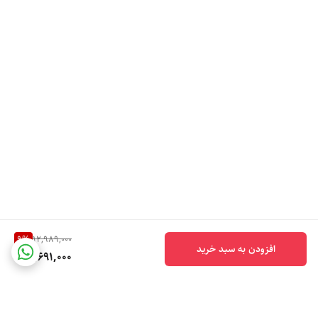
9
%
12,989,000
افزودن به سبد خرید
11,691,000