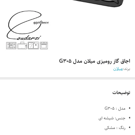
اجاق گاز رومیزی میلان مدل G305
برند:
میلان
توضیحات
مدل : G305
جنس: شیشه ای
رنگ : مشکی