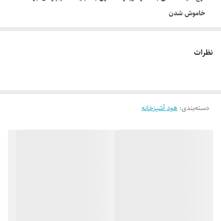
خاموش شدن
عرض هود : 90 سانتی متر
میزان صدا : 64-67 db
نظرات
قدرت مکش :690 -720 m3/h
نوع فیلتر : آلومینیومی سه لایه با قابلیت شستشو
دارای ریموت کنترل از راه دور
دسته‌بندی
:
هود آشپزخانه
پوشش بدنه : رنگ الکترواستاتیک
نمایشگر محصول : دیجیتال لمسی 4 دوره
جک گازی به همراه مگنت : دارد
سنسور حرارت و دود : ندارد
با قابلیت خاموش شدن خودکار
نمایشگر دماسنج محیط : دارد
نوع شیشه : سکوریت نشکن