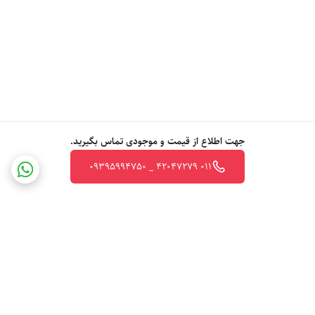
جهت اطلاع از قیمت و موجودی تماس بگیرید.
011 42047279 _ 09395994750