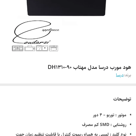
هود مورب درسا مدل مهتاب DH1310-90
برند:
درسا
توضیحات
موتور : توربو – 4 دور
روشنایی : SMD کم مصرف
نوع کلید : لمسی به همراه ریموت کنترل با قابلیت تنظیم زمان جهت