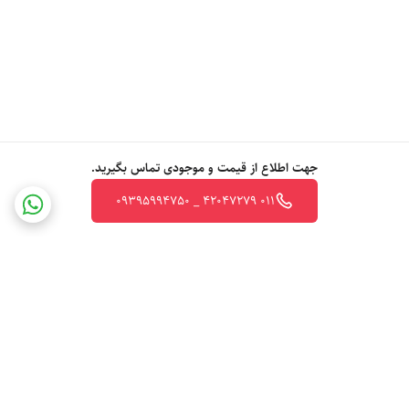
جهت اطلاع از قیمت و موجودی تماس بگیرید.
011 42047279 _ 09395994750
برگشت به بالا