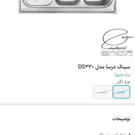
سینک درسا مدل DS330
برند:
درسا
نوع لگن
چپ
راست
توضیحات
نوع نصب : روکار