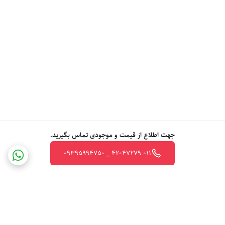
جهت اطلاع از قیمت و موجودی تماس بگیرید.
011 42047279 _ 09395994750