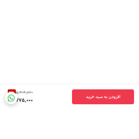
9
%
5,304,860
افزودن به سبد خرید
4,775,000