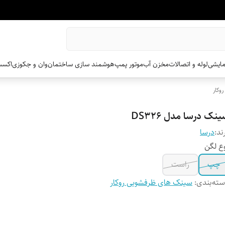
مایشی
لوله و اتصالات
مخزن آب
موتور پمپ
هوشمند سازی ساختمان
وان و جکوزی
اکسس
وکار
نک درسا مدل DS326
ند:
درسا
ع لگن
چپ
راست
ته‌بندی
:
سینک های ظرفشویی روکار