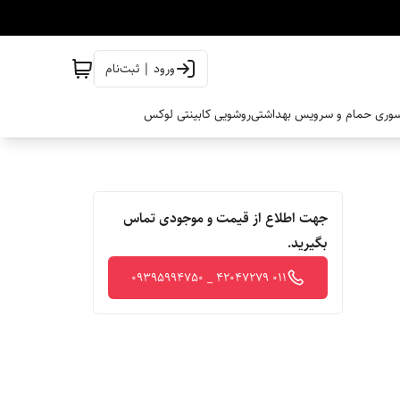
ورود | ثبت‌نام
وری حمام و سرویس بهداشتی
روشویی کابینتی لوکس
جهت اطلاع از قیمت و موجودی تماس
بگیرید.
011 42047279 _ 09395994750