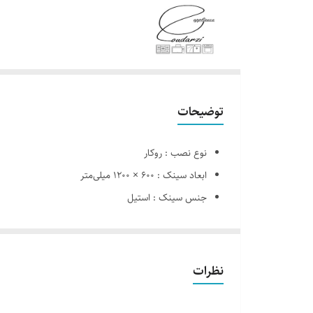
توضیحات
نوع نصب : روکار
ابعاد سینک : 600 × 1200 میلی‌متر
جنس سینک : استیل
تعداد لگن : دو
عمق لگن : 205 میلی‌متر
طرح سینک : فانتزی
نظرات
نوع سیفون : فانتزی
امکانات : دارای سیفون و سبد آبچکان می باشد