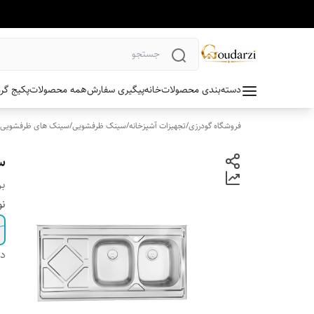
دسته‌بندی محصولات
خانه
پیگیری سفارش
همه محصولات
پکیج گر
فروشگاه گودرزی
/
تجهیزات آشپزخانه
/
سینک ظرفشویی
/
سینک های ظرفشویی ر
سی
بر
نو
دس