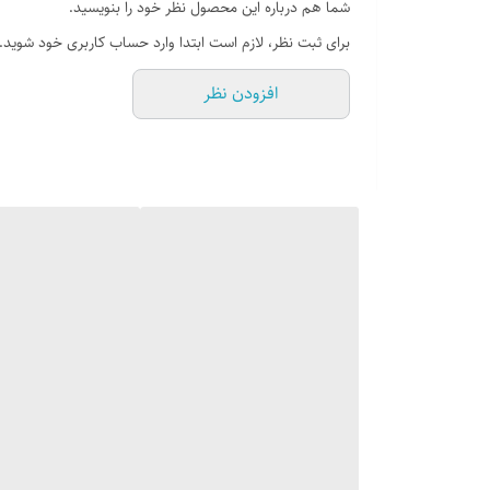
شما هم درباره این محصول نظر خود را بنویسید.
سایر مشخصات
برای ثبت نظر، لازم است ابتدا وارد حساب کاربری خود شوید.
- دارای نوار PU
افزودن نظر
- دارای سرریز سینی
- سینک لگن چپ و لگن راست موجود می باشد
- دارای 2 لگن بزرگ
- عمق سینک: 220 میلی‌متر
- ضخامت ورق: 0/8-0/7
- جنس ورق: استنلس استیل درجه یک
- 304 براق