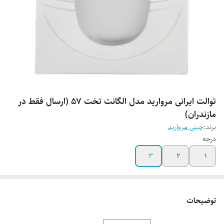
توالت ایرانی مروارید مدل الگانت تخت 57 (ارسال فقط در
مازندران)
برند:
چینی مروارید
درجه
3
2
1
توضیحات