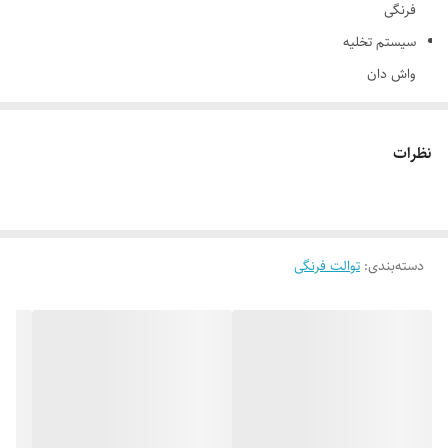
فرنگی
سیستم تخلیه
واش دان
سیستم فلاش
دو زمانه
نظرات
نوع در نشیمن
آرام بند
خروجی سیفون
دسته‌بندی
:
خروجی به کف
توالت فرنگی
خروجی 10 سانتی متر
بیده داخلی
ندارد
نازل تخلیه
دکمه