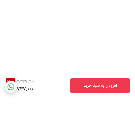
14
%
17,337,300
افزودن به سبد خرید
14,737,000