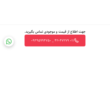
جهت اطلاع از قیمت و موجودی تماس بگیرید.
011 42047279 _ 09395994750
برگشت به بالا