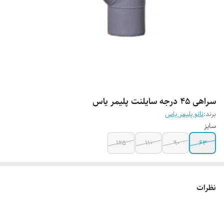
سراهی 45 درجه سایلنت پلیمر یاس
برند:
نانو پلیمر یاس
سایز
125
110
90
63
نظرات