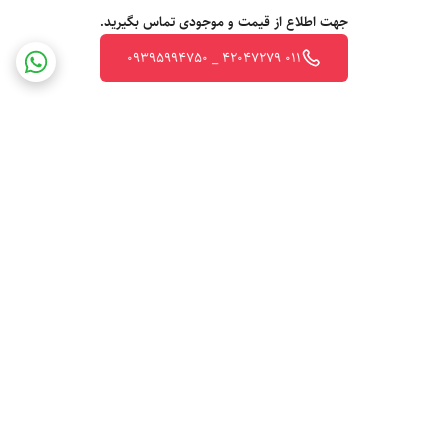
جهت اطلاع از قیمت و موجودی تماس بگیرید.
011 42047279 _ 09395994750
برگشت به بالا
ارسال ویژه
پشتیبانی ۲۴ ساعته