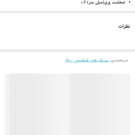
ضخامت ورق(میلی متر) 0.6
عمق لگن (سانتی متر) 17
تعداد لگن 2
نظرات
وضعیت سینی دارد
دسته‌بندی
:
سینک های ظرفشویی روکار