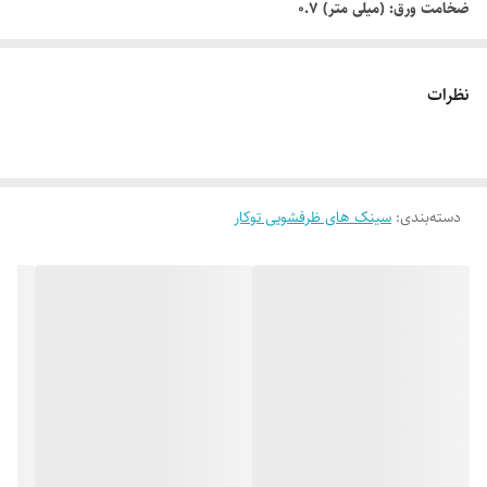
ضخامت ورق: (میلی متر) 0.7
عمق لگن: (سانتی متر) 17
تعداد لگن: یک
نظرات
نوع سیفون ظرفشویی: ساده-دستی
محل نصب شیر: ندارد
لوازم جانبی همراه: سیفون
دسته‌بندی
:
سینک های ظرفشویی توکار