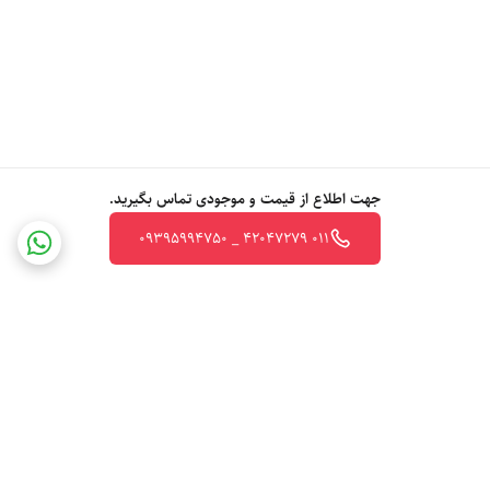
جهت اطلاع از قیمت و موجودی تماس بگیرید.
011 42047279 _ 09395994750
برگشت به بالا