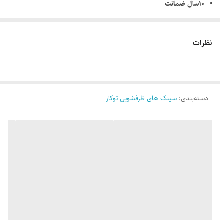
10سال ضمانت
کیفیت و درخشندگی همراه با طرحی نو
نیمه فانتزی
نظرات
دارای سیفون و متعلقات
دسته‌بندی
:
سینک های ظرفشویی توکار