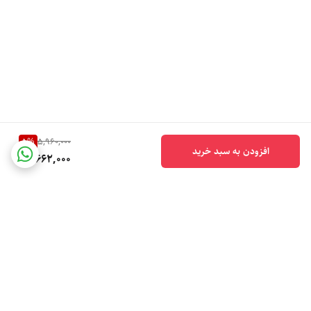
5
%
5,960,000
افزودن به سبد خرید
5,662,000
برگشت به بالا