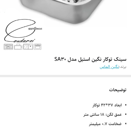
سینک توکار نگین استیل مدل SA30
برند:
نگین الماس
توضیحات
ابعاد 37*42 توکار
عمق لگن: 18 سانتی متر
ضخامت 0.7 میلیمتر