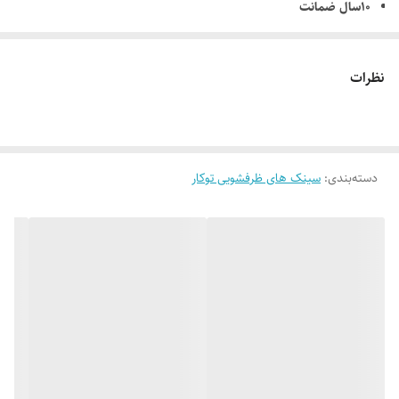
10سال ضمانت
کیفیت و درخشندگی همراه با طرحی نو
نیمه فانتزی
نظرات
دارای سیفون و متعلقات
دسته‌بندی
:
سینک های ظرفشویی توکار