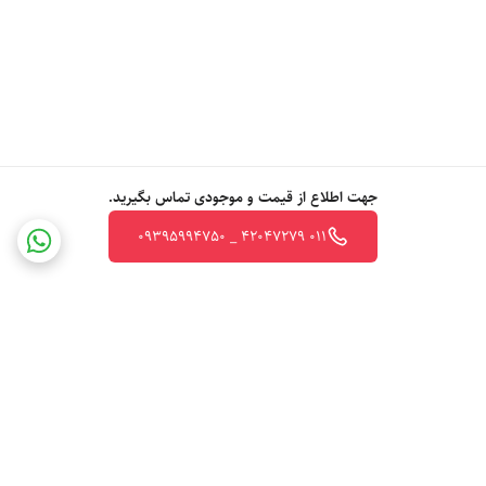
جهت اطلاع از قیمت و موجودی تماس بگیرید.
011 42047279 _ 09395994750
برگشت به بالا