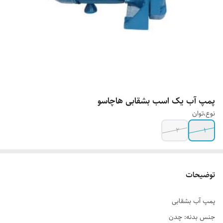
پمپ آب یک اسب بشقابی هاچاسو
نوع،توان
2
1
توضیحات
پمپ آب بشقابی
جنس بدنه: چدن