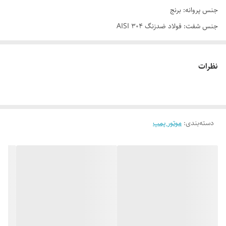
جنس پروانه: برنج
جنس شفت: فولاد ضدزنگ AISI 304
حداکثر دمای سیال: ۴۰ درجه سانتیگراد
حداکثر ارتفاع مکش: +۸ متر
نظرات
حداکثر ارتفاع آبدهی: ۳۳ متر
ویزگی های موتور پمپ یک اسب بشقابی هاچاسو
جنس سیم پیچ: مس
دسته‌بندی
:
موتور پمپ
محافظ حرارتی داخلی (اوورلود حرارتی) در موتورهای تکفاز
کلاس عایق بندی: B
کلاس حفاظتی: IP44
حداکثر دمای محیط: ۵۵+ درجه سانتیگراد