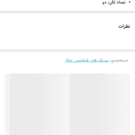
تعداد لگن: دو
عمق لگن: 150 mm
طرح سینک: نیمه فانتزی
نظرات
نوع سیفون: معمولی
دسته‌بندی
:
سینک های ظرفشویی توکار