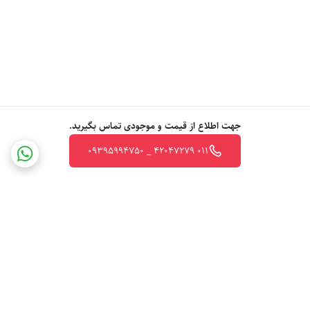
جهت اطلاع از قیمت و موجودی تماس بگیرید.
011 42047279 _ 09395994750
برگشت به بالا