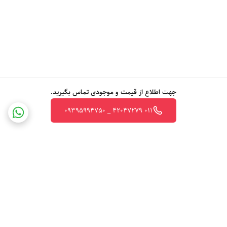
جهت اطلاع از قیمت و موجودی تماس بگیرید.
011 42047279 _ 09395994750
برگشت به بالا