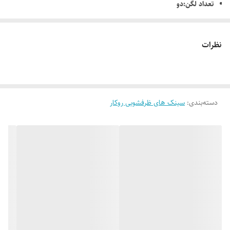
تعداد لگن:دو
عمق لگن: 150 mm
طرح سینک:نیمه فانتزی
نظرات
نوع سیفون:معمولی
دسته‌بندی
:
سینک های ظرفشویی روکار