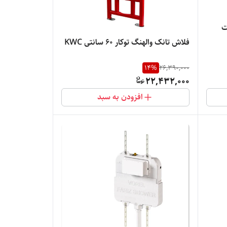
ت
فلاش تانک والهنگ توکار 60 سانتی KWC
14
%
26,390,000
22,432,000
افزودن به سبد