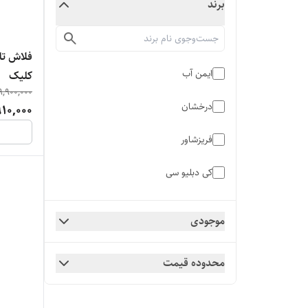
برند
فلاش تا
ایمن آب
کلیک
9,900,000
درخشان
910,000
فریزشاور
کی دبلیو سی
موجودی
محدوده قیمت