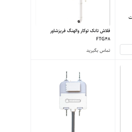
ک KWC جهت
فلاش تانک توکار والهنگ فریزشاور
FTG48
تماس بگیرید