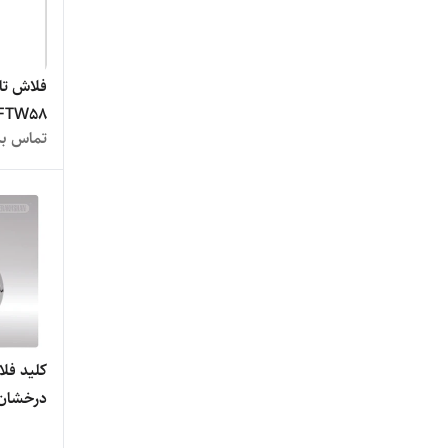
فلاش تان
FTW58
تماس بگ
کلید فلا
درخشان