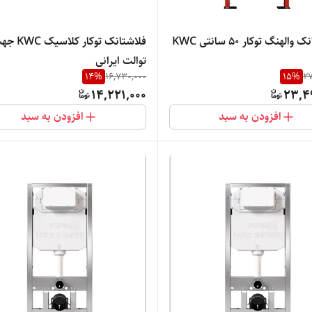
الهنگ توکار 50 سانتی KWC
فلاشتانک توکار کلاسی
توالت ایرانی
14
%
16,730,000
15
%
27
14,221,000
23,4
افزودن به سبد
افزودن به سبد